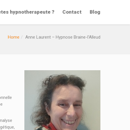
etes hypnotherapeute ?
Contact
Blog
Home
Anne Laurent – Hypnose Braine-l’Alleud
onnelle
ue
analyse
gétique,