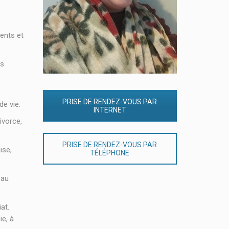
ents et
rs
PRISE DE RENDEZ-VOUS PAR
e vie.
INTERNET
ivorce,
PRISE DE RENDEZ-VOUS PAR
ise,
TÉLÉPHONE
 au
iat.
ie, à