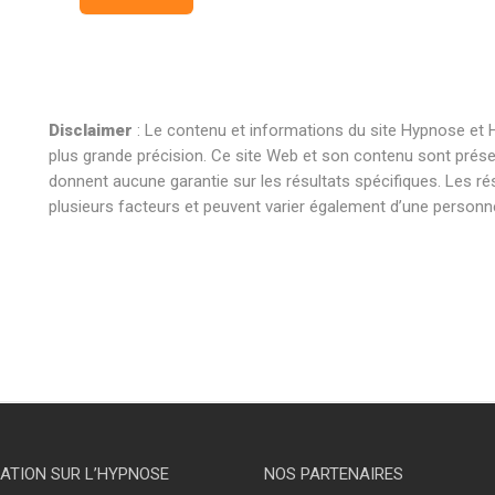
Disclaimer
: Le contenu et informations du site Hypnose et H
plus grande précision. Ce site Web et son contenu sont présent
donnent aucune garantie sur les résultats spécifiques. Les ré
plusieurs facteurs et peuvent varier également d’une personne 
hypnose braine l’alleud hypnose braine l’alleud hypnothérapie b
hypnose braine l’alleud hypnose braine l’alleud hypnothérapie b
hypnose braine l’alleud hypnose braine l’alleud hypnothérapie b
ATION SUR L’HYPNOSE
NOS PARTENAIRES