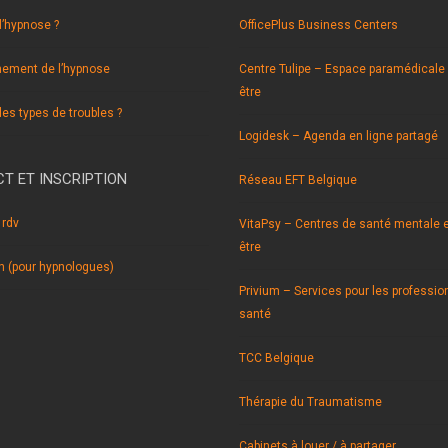
l’hypnose ?
OfficePlus Business Centers
nement de l’hypnose
Centre Tulipe – Espace paramédicale 
être
les types de troubles ?
Logidesk – Agenda en ligne partagé
T ET INSCRIPTION
Réseau EFT Belgique
 rdv
VitaPsy – Centres de santé mentale e
être
on (pour hypnologues)
Privium – Services pour les professio
santé
TCC Belgique
Thérapie du Traumatisme
Cabinets à louer / à partager