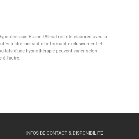
ypnothérapie Braine l’Alleud ont été élaborés avec la
és à titre indicatif et informatif exclusivement et
sultats d’une hypnothérapie peuvent varier selon
à l’autre.
raine l’alleud hypnothérapeute braine l’alleud .
raine l’alleud hypnothérapeute braine l’alleud .
raine l’alleud hypnothérapeute braine l’alleud.
INFOS DE CONTACT & DISPONIBILITÉ