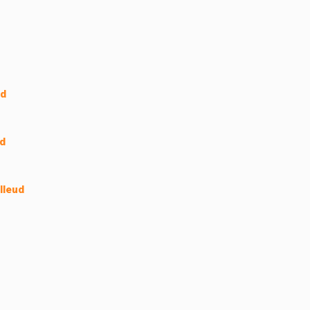
ud
ud
lleud