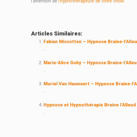
l’attention de
l’hypnothérapeute de votre choix.
Articles Similaires:
Fabian Missotten – Hypnose Braine-l’Alle
...
Marie-Alice Gohy – Hypnose Braine-l’Alle
...
Muriel Van Hauwaert – Hypnose Braine-l’A
...
Hypnose et Hypnothérapie Braine l’Alleud
...