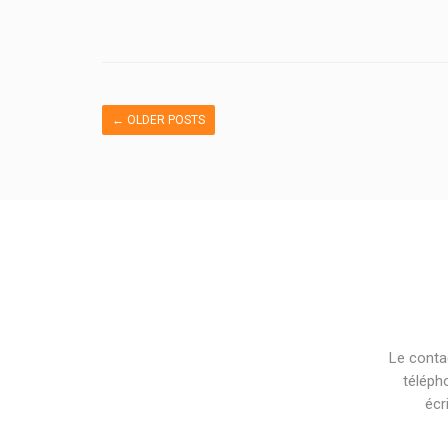
←
OLDER POSTS
Le conta
téléph
écr