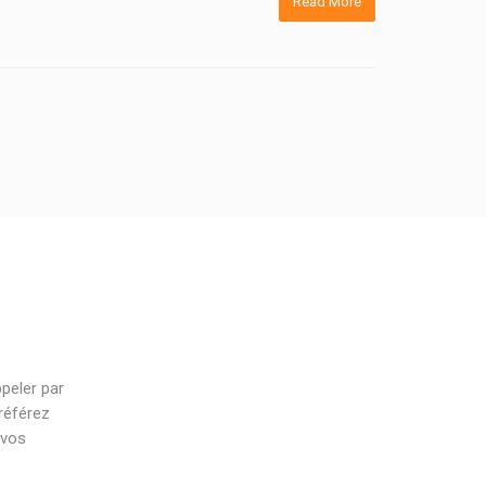
Read More
peler par
référez
 vos