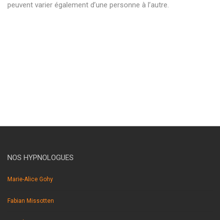
peuvent varier également d’une personne à l’autre.
hypnose braine l’alleud hypnose braine l’alleud hypnothérapie
braine l’alleud hypnothérapeute braine l’alleud . hypnose braine
l’alleud hypnose braine l’alleud hypnothérapie braine l’alleud
hypnothérapeute braine l’alleud . hypnose braine l’alleud
hypnose braine l’alleud hypnothérapie braine l’alleud
hypnothérapeute braine l’alleud.
NOS HYPNOLOGUES
Marie-Alice Gohy
Fabian Missotten