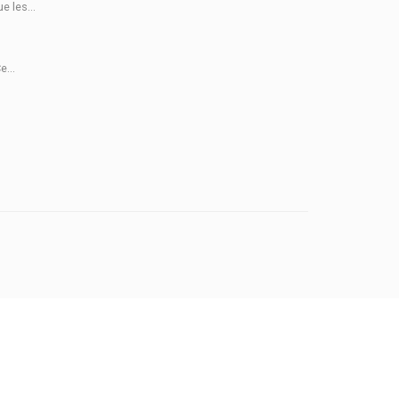
e les...
e...