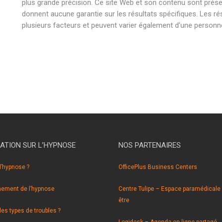
plus grande précision. Ce site Web et son contenu sont présent
donnent aucune garantie sur les résultats spécifiques. Les ré
plusieurs facteurs et peuvent varier également d’une personne 
hypnose braine l’alleud hypnose braine l’alleud hypnothérapie b
hypnose braine l’alleud hypnose braine l’alleud hypnothérapie b
hypnose braine l’alleud hypnose braine l’alleud hypnothérapie b
ATION SUR L’HYPNOSE
NOS PARTENAIRES
l’hypnose ?
OfficePlus Business Centers
nement de l’hypnose
Centre Tulipe – Espace paramédicale 
être
les types de troubles ?