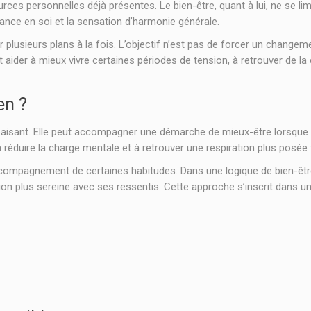
ces personnelles déjà présentes. Le bien-être, quant à lui, ne se limi
iance en soi et la sensation d’harmonie générale.
 plusieurs plans à la fois. L’objectif n’est pas de forcer un change
ider à mieux vivre certaines périodes de tension, à retrouver de la c
en ?
sant. Elle peut accompagner une démarche de mieux-être lorsque l’es
ue à réduire la charge mentale et à retrouver une respiration plus pos
ompagnement de certaines habitudes. Dans une logique de bien-être, e
ion plus sereine avec ses ressentis. Cette approche s’inscrit dans une