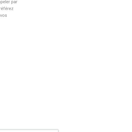
peler par
référez
 vos