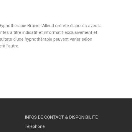
ypnothérapie Braine l’Alleud ont été élaborés avec la
és à titre indicatif et informatif exclusivement et
sultats d’une hypnothérapie peuvent varier selon
à l’autre.
raine l’alleud hypnothérapeute braine l’alleud .
raine l’alleud hypnothérapeute braine l’alleud .
raine l’alleud hypnothérapeute braine l’alleud.
INFOS DE CONTACT & DISPONIBILITÉ
Téléphone