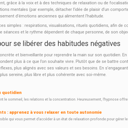
grâce à la voix et à des techniques de relaxation ou de focalisation. 
ations mentales (par exemple, détacher l’idée de plaisir d’un compor
ement d’émotions anciennes qui alimentent l’habitude.
s simples : respirations, visualisations, rituels quotidiens, afin de 
 séances et le rythme dépendent de chaque personne, de son objecti
 pour se libérer des habitudes négatives
oncrète et bienveillante pour reprendre la main sur son quotidien. 
ondent plus à ce que l’on souhaite vivre. Plutôt que de se battre c
lexes, plus alignés avec ses valeurs et ses besoins. En s’engageant
plus sereine, plus libre et plus cohérente avec soi-même.
u quotidien
 le sommeil, les relations et la concentration. Heureusement, l’hypnose offre
ts : apprenez à vous relaxer en toute autonomie
ble qui vous permet d’accéder à un état de relaxation profonde pour gérer le.