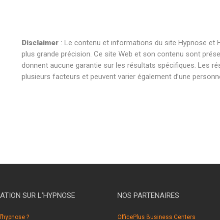
Disclaimer
: Le contenu et informations du site Hypnose et H
plus grande précision. Ce site Web et son contenu sont présent
donnent aucune garantie sur les résultats spécifiques. Les ré
plusieurs facteurs et peuvent varier également d’une personne 
hypnose braine l’alleud hypnose braine l’alleud hypnothérapie b
hypnose braine l’alleud hypnose braine l’alleud hypnothérapie b
hypnose braine l’alleud hypnose braine l’alleud hypnothérapie b
ATION SUR L’HYPNOSE
NOS PARTENAIRES
l’hypnose ?
OfficePlus Business Centers