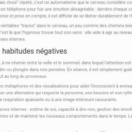
is choix” répété, c’est un automatisme que le cerveau considère co
r son téléphone pour fuir une émotion désagréable : derrière chaque 
se et prise en compte, il est difficile de se libérer durablement de l’
véritables “traces” dans le cerveau, un peu comme des chemins bien 
. C’est là que l’hypnose trouve tout son sens : elle aide à agir au ni
exes internes.
 habitudes négatives
mi-chemin entre la veille et le sommeil, dans lequel l’attention est to
m ou plongés dans nos pensées. En séance, il est simplement guidé e
out au long du processus.
des métaphores et des visualisations pour aider l’inconscient à envisa
ser une alternative qui respecte la personne, ses besoins et son rythm
une respiration apaisante ou à une image intérieure rassurante.
s internes : estime de soi, capacité à dire non, gestion des émotions,
tismes et de maintenir les nouveaux comportements dans le temps. L