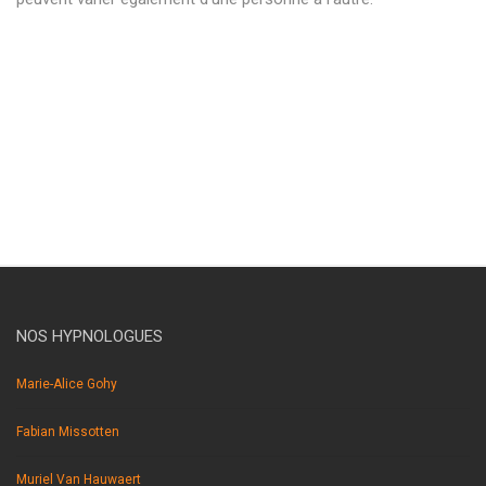
hypnose braine l’alleud hypnose braine l’alleud hypnothérapie
braine l’alleud hypnothérapeute braine l’alleud . hypnose braine
l’alleud hypnose braine l’alleud hypnothérapie braine l’alleud
hypnothérapeute braine l’alleud . hypnose braine l’alleud
hypnose braine l’alleud hypnothérapie braine l’alleud
hypnothérapeute braine l’alleud.
NOS HYPNOLOGUES
Marie-Alice Gohy
Fabian Missotten
Muriel Van Hauwaert