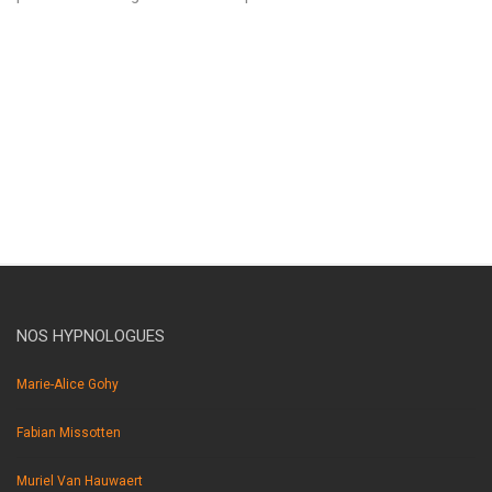
hypnose braine l’alleud hypnose braine l’alleud hypnothérapie
braine l’alleud hypnothérapeute braine l’alleud . hypnose braine
l’alleud hypnose braine l’alleud hypnothérapie braine l’alleud
hypnothérapeute braine l’alleud . hypnose braine l’alleud
hypnose braine l’alleud hypnothérapie braine l’alleud
hypnothérapeute braine l’alleud.
NOS HYPNOLOGUES
Marie-Alice Gohy
Fabian Missotten
Muriel Van Hauwaert