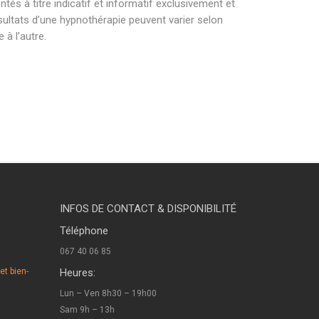
és à titre indicatif et informatif exclusivement et
sultats d’une hypnothérapie peuvent varier selon
à l’autre.
raine l’alleud hypnothérapeute braine l’alleud .
raine l’alleud hypnothérapeute braine l’alleud .
raine l’alleud hypnothérapeute braine l’alleud.
INFOS DE CONTACT & DISPONIBILITÉ
Téléphone
067 40 06 85
et bien-
Heures:
Lun – Ven 8h30 – 19h00
Sam 9h – 13h