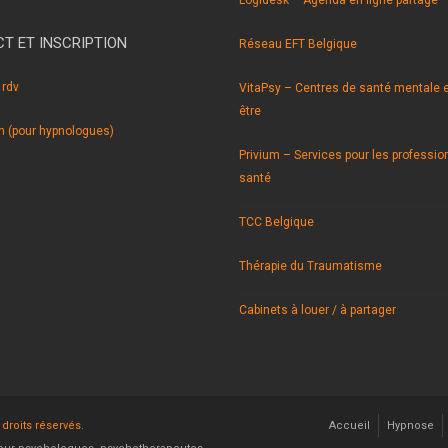
Logidesk – Agenda en ligne partagé
T ET INSCRIPTION
Réseau EFT Belgique
 rdv
VitaPsy – Centres de santé mentale e
être
on (pour hypnologues)
Privium – Services pour les professio
santé
TCC Belgique
Thérapie du Traumatisme
Cabinets à louer / à partager
 droits réservés.
Accueil
Hypnose