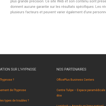
plus grande précision. Ce site Web et son contenu sont présent
donnent aucune garantie sur les résultats spécifiques. Les ré
plusieurs facteurs et peuvent varier également d’une personne 
hypnose braine l’alleud hypnose braine l’alleud hypnothérapie b
hypnose braine l’alleud hypnose braine l’alleud hypnothérapie b
hypnose braine l’alleud hypnose braine l’alleud hypnothérapie b
ATION SUR L’HYPNOSE
NOS PARTENAIRES
l’hypnose ?
OfficePlus Business Centers
nement de l’hypnose
Centre Tulipe – Espace paramédicale 
être
les types de troubles ?