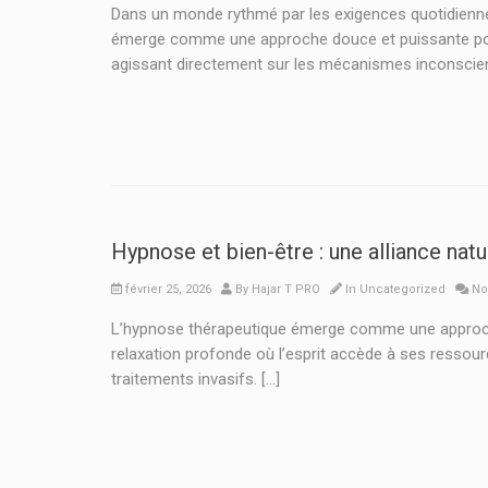
Dans un monde rythmé par les exigences quotidiennes,
émerge comme une approche douce et puissante pour 
agissant directement sur les mécanismes inconscient
Hypnose et bien-être : une alliance natu
février 25, 2026
By
Hajar T PRO
In
Uncategorized
No
L’hypnose thérapeutique émerge comme une approche d
relaxation profonde où l’esprit accède à ses ressour
traitements invasifs. […]