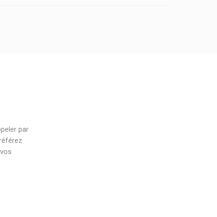
peler par
référez
 vos