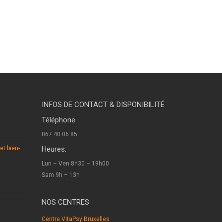
raine l’alleud hypnothérapeute braine l’alleud .
raine l’alleud hypnothérapeute braine l’alleud.
INFOS DE CONTACT & DISPONIBILITÉ
Téléphone
067 40 06 85
et bien-
Heures:
Lun – Ven 8h30 – 19h00
Sam 9h – 13h
NOS CENTRES
Centre VitaPsy Bruxelles