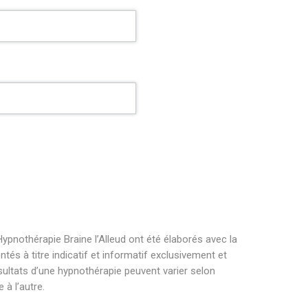
ypnothérapie Braine l’Alleud ont été élaborés avec la
és à titre indicatif et informatif exclusivement et
sultats d’une hypnothérapie peuvent varier selon
à l’autre.
raine l’alleud hypnothérapeute braine l’alleud .