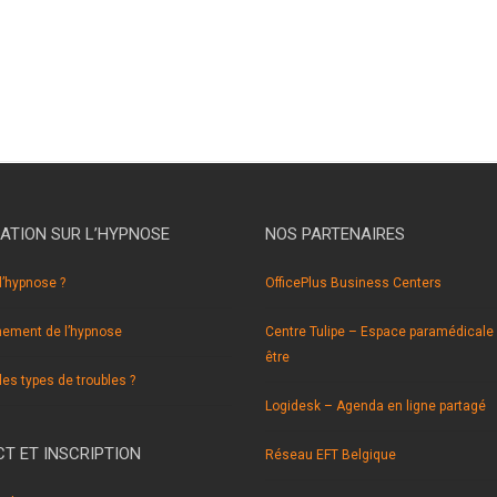
hypnose braine l’alleud hypnose braine l’alleud hypnothérapie b
hypnose braine l’alleud hypnose braine l’alleud hypnothérapie b
ATION SUR L’HYPNOSE
NOS PARTENAIRES
l’hypnose ?
OfficePlus Business Centers
nement de l’hypnose
Centre Tulipe – Espace paramédicale 
être
les types de troubles ?
Logidesk – Agenda en ligne partagé
T ET INSCRIPTION
Réseau EFT Belgique