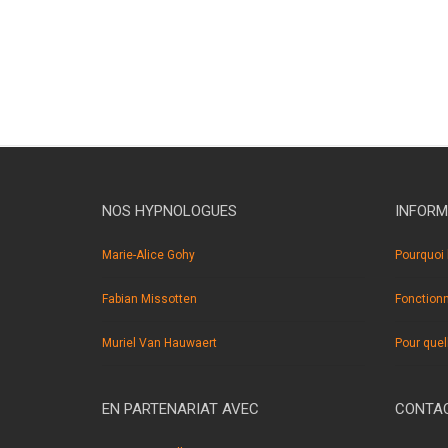
NOS HYPNOLOGUES
INFORM
Marie-Alice Gohy
Pourquoi 
Fabian Missotten
Fonction
Muriel Van Hauwaert
Pour quel
EN PARTENARIAT AVEC
CONTAC