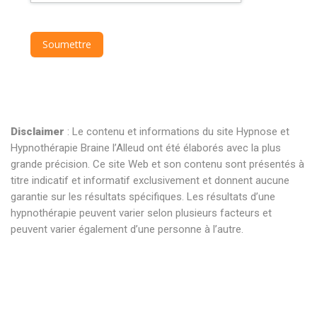
Disclaimer
: Le contenu et informations du site Hypnose et
Hypnothérapie Braine l’Alleud ont été élaborés avec la plus
grande précision. Ce site Web et son contenu sont présentés à
titre indicatif et informatif exclusivement et donnent aucune
garantie sur les résultats spécifiques. Les résultats d’une
hypnothérapie peuvent varier selon plusieurs facteurs et
peuvent varier également d’une personne à l’autre.
hypnose braine l’alleud hypnose braine l’alleud hypnothérapie
braine l’alleud hypnothérapeute braine l’alleud . hypnose braine
l’alleud hypnose braine l’alleud hypnothérapie braine l’alleud
hypnothérapeute braine l’alleud . hypnose braine l’alleud
hypnose braine l’alleud hypnothérapie braine l’alleud