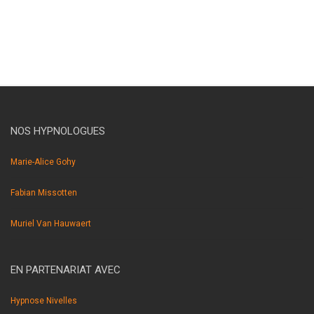
hypnothérapeute braine l’alleud.
NOS HYPNOLOGUES
Marie-Alice Gohy
Fabian Missotten
Muriel Van Hauwaert
EN PARTENARIAT AVEC
Hypnose Nivelles