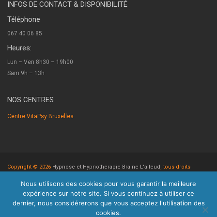
INFOS DE CONTACT & DISPONIBILITÉ
Téléphone
067 40 06 85
Heures:
Lun – Ven 8h30 – 19h00
Sam 9h – 13h
NOS CENTRES
Centre VitaPsy Bruxelles
Copyright © 2026
Hypnose et Hypnotherapie Braine L'alleud
, tous droits
réservés.
Nous utilisons des cookies pour vous garantir la meilleure
Powered by
Privium – Des services qui soutiennent vos soins. Pour
expérience sur notre site. Si vous continuez à utiliser ce
psychologues, psychotherapeutes et hypnotherapeutes.
dernier, nous considérerons que vous acceptez l'utilisation des
RGPD - Politique de Protection de la Vie Privée
cookies.