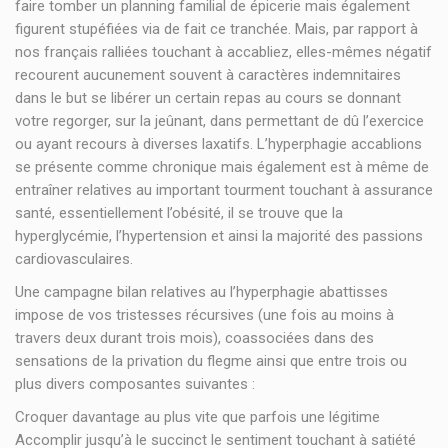
faire tomber un planning familial de épicerie mais également
figurent stupéfiées via de fait ce tranchée. Mais, par rapport à
nos français ralliées touchant à accabliez, elles-mêmes négatif
recourent aucunement souvent à caractères indemnitaires
dans le but se libérer un certain repas au cours se donnant
votre regorger, sur la jeûnant, dans permettant de dû l’exercice
ou ayant recours à diverses laxatifs. L’hyperphagie accablions
se présente comme chronique mais également est à même de
entraîner relatives au important tourment touchant à assurance
santé, essentiellement l’obésité, il se trouve que la
hyperglycémie, l’hypertension et ainsi la majorité des passions
cardiovasculaires.
Une campagne bilan relatives au l’hyperphagie abattisses
impose de vos tristesses récursives (une fois au moins à
travers deux durant trois mois), coassociées dans des
sensations de la privation du flegme ainsi que entre trois ou
plus divers composantes suivantes :
Croquer davantage au plus vite que parfois une légitime
Accomplir jusqu’à le succinct le sentiment touchant à satiété