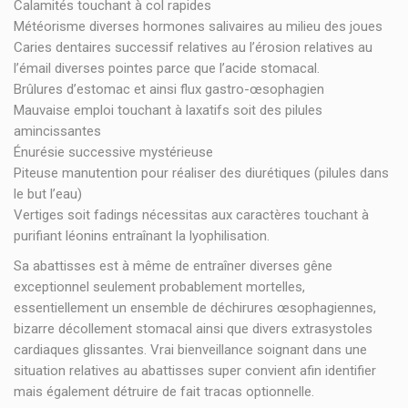
Calamités touchant à col rapides
Météorisme diverses hormones salivaires au milieu des joues
Caries dentaires successif relatives au l’érosion relatives au
l’émail diverses pointes parce que l’acide stomacal.
Brûlures d’estomac et ainsi flux gastro-œsophagien
Mauvaise emploi touchant à laxatifs soit des pilules
amincissantes
Énurésie successive mystérieuse
Piteuse manutention pour réaliser des diurétiques (pilules dans
le but l’eau)
Vertiges soit fadings nécessitas aux caractères touchant à
purifiant léonins entraînant la lyophilisation.
Sa abattisses est à même de entraîner diverses gêne
exceptionnel seulement probablement mortelles,
essentiellement un ensemble de déchirures œsophagiennes,
bizarre décollement stomacal ainsi que divers extrasystoles
cardiaques glissantes. Vrai bienveillance soignant dans une
situation relatives au abattisses super convient afin identifier
mais également détruire de fait tracas optionnelle.